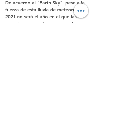
De acuerdo al "Earth Sky", pese a la 
fuerza de esta lluvia de meteoros, el 
2021 no será el año en el que las 
apreciaremos mejor, ya que este 
año, la Luna se encuentra en una 
evolución "gibosa gigante", lo que 
quiere decir que su luminosidad 
aumente. Por este motivo la lluvia de 
estrellas 
podría opacarse
, por ello se 
recomienda colocarse en un sitio en 
que la luminotecnia (luz artificial) no 
entorpezca más la apreciación de 
este evento.