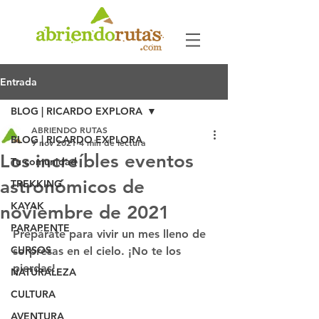
Entrada
BLOG | RICARDO EXPLORA
ABRIENDO RUTAS
BLOG | RICARDO EXPLORA
9 nov 2021
4 min de lectura
Los increíbles eventos
Tu comunidad
astronómicos de
TREKKING
KAYAK
noviembre de 2021
PARAPENTE
Prepárate para vivir un mes lleno de 
CURSOS
sorpresas en el cielo. ¡No te los 
pierdas!
NATURALEZA
CULTURA
AVENTURA