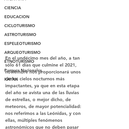
CIENCIA
EDUCACION
CICLOTURISMO
ASTROTURISMO
ESPELEOTURISMO
ARQUEOTURISMO
En el undécimo mes del año, a tan 
ETNOTURISMO
sólo 61 días que culmine el 2021, 
Parques Nacionales
noviembre nos proporcionará unos 
de los cielos nocturnos más 
KAYAK
impactantes, ya que en esta etapa 
del año se avista una de las lluvias 
de estrellas, o mejor dicho, de 
meteoros, de mayor potencialidad: 
nos referimos a las Leónidas, y con 
ellas, 
múltiples fenómenos 
astronómicos
 que no deben pasar 