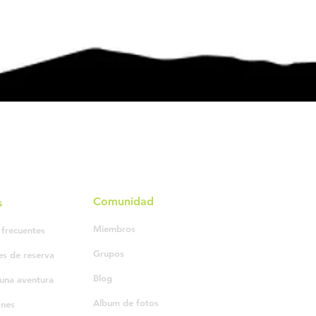
Comunidad
s
Miembros
 frecuentes
Grupos
es de reserva
Blog
una aventura
Album de fotos
ones