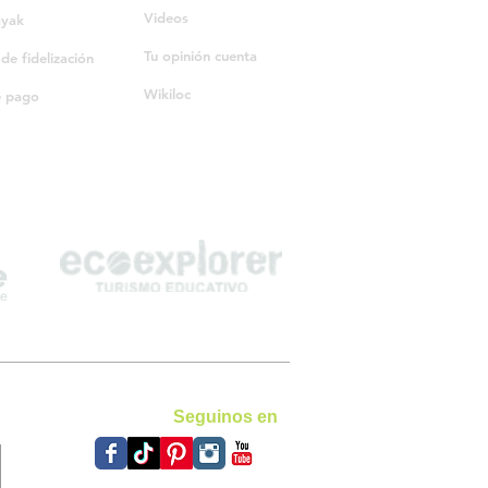
Videos
ayak
Tu opinión cuenta
e fidelización
Wikiloc
e pago
Seguinos en