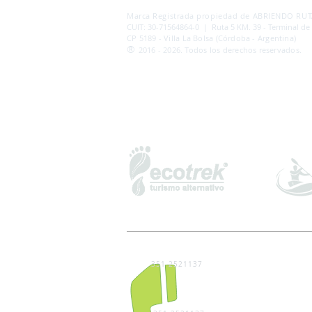
AB
RI
ENDORUTAS.COM E.V.T.
- LEG.17.126 - DI
Marca Registrada propiedad de ABRIENDO RUTA
CUIT: 30-71564864-0 | Ruta 5 KM. 39 - Terminal de
CP 5189 - Villa La Bolsa (Córdoba - Argentina)
®
2016 - 2026. Todos los derechos reservados.
351 2521137