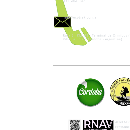
351 2521137
info@ecotrek.com.ar
Ruta 5 - KM. 39 - Terminal de Omnibus (
Villa La Bolsa (Córdoba - Argentina)
ABRIENDO 
Prestador