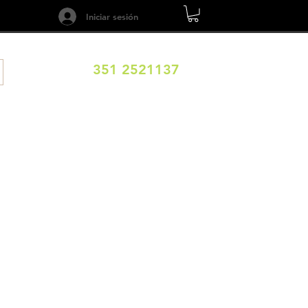
Iniciar sesión
351 2521137
ILOS
DESTINOS
EXPERIENCIAS
CALENDARIO