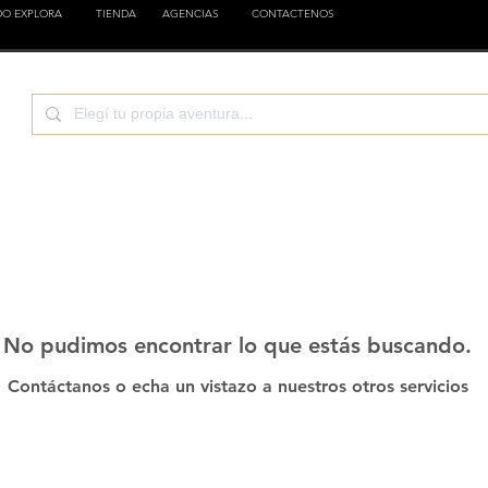
DO EXPLORA
TIENDA
AGENCIAS
CONTACTENOS
TURA
CIENCIA
EMPRESAS
FAMILIA
EST
No pudimos encontrar lo que estás buscando.
Contáctanos o echa un vistazo a nuestros otros servicios