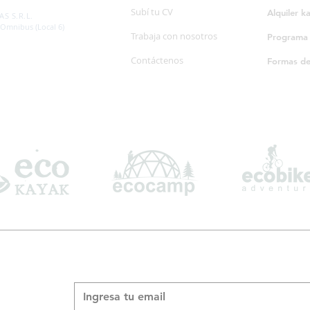
SP. 595/20
Subí tu CV
Alquiler k
S S.R.L.
 Omnibus (Local 6)
Trabaja con nosotros
Programa d
Contáctenos
Formas d
Suscribite a nuestro boletín informativo
*