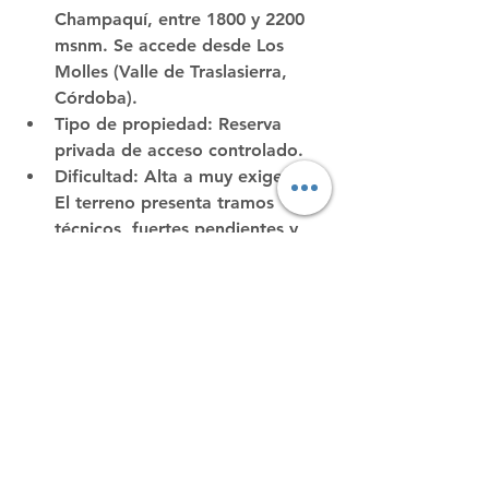
Champaquí, entre 1800 y 2200 
msnm. Se accede desde 
Los 
Molles
 (Valle de Traslasierra, 
Córdoba).
Tipo de propiedad
: Reserva 
privada de acceso controlado.
Dificultad
: Alta a muy exigente. 
El terreno presenta tramos 
técnicos, fuertes pendientes y 
ausencia de senderos claros en 
algunos sectores.
Señalización y control
: El inicio 
del sendero está 
oficialmente 
señalizado
. Es obligatorio 
registrarse escaneando un 
código QR
 antes de ingresar, 
por tratarse de una zona agreste 
y de riesgo.