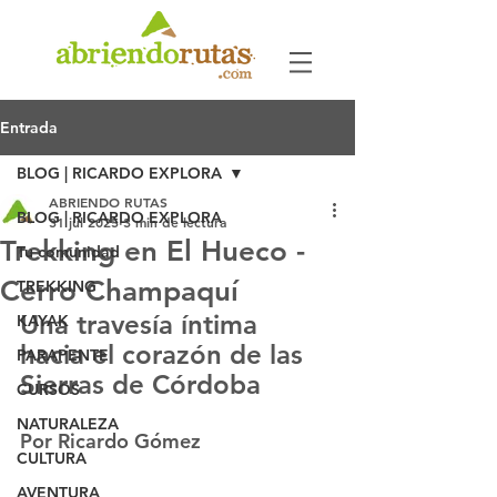
Entrada
BLOG | RICARDO EXPLORA
ABRIENDO RUTAS
BLOG | RICARDO EXPLORA
31 jul 2025
3 min de lectura
Trekking en El Hueco -
Tu comunidad
Cerro Champaquí
TREKKING
Una travesía íntima 
KAYAK
hacia el corazón de las 
PARAPENTE
Sierras de Córdoba
CURSOS
NATURALEZA
Por Ricardo Gómez
CULTURA
AVENTURA