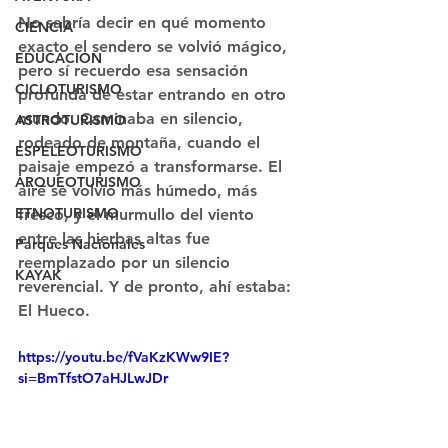
No sabría decir en qué momento 
CIENCIA
exacto el sendero se volvió mágico, 
EDUCACION
pero sí recuerdo esa sensación 
CICLOTURISMO
profunda de estar entrando en otro 
mundo. Caminaba en silencio, 
ASTROTURISMO
rodeado de montaña, cuando el 
ESPELEOTURISMO
paisaje empezó a transformarse. El 
ARQUEOTURISMO
aire se volvió más húmedo, más 
ETNOTURISMO
fresco, y el murmullo del viento 
entre las hierbas altas fue 
Parques Nacionales
reemplazado por un silencio 
KAYAK
reverencial. Y de pronto, ahí estaba: 
El Hueco
.
https://youtu.be/fVaKzKWw9IE?
si=BmTfstO7aHJLwJDr