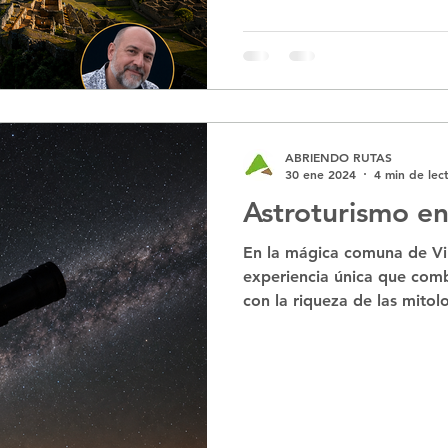
ABRIENDO RUTAS
30 ene 2024
4 min de lec
Astroturismo en 
En la mágica comuna de Vil
experiencia única que combi
con la riqueza de las mitol
inolvidable aventura astron
las "Noches Galileanas", u
llevará a descubrir las marav
historias que han perdurad
comienza con una breve cam