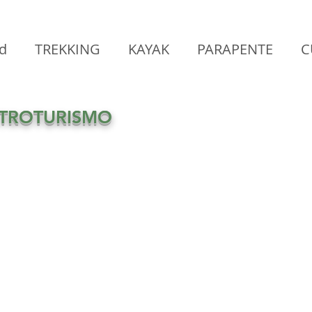
d
TREKKING
KAYAK
PARAPENTE
C
RA
CIENCIA
EDUCACION
CICLOTURI
TROTURISMO
ARQUEOTURISMO
ETNOTURISMO
Pa