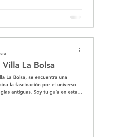
tura
Villa La Bolsa
la La Bolsa, se encuentra una
na la fascinación por el universo
ogías antiguas. Soy tu guía en esta
ómica, y te invito a sumergirte en
na propuesta de astroturismo que te
illas del cielo estrellado y las
o durante milenios. La experiencia
inata hasta la cima del Cer