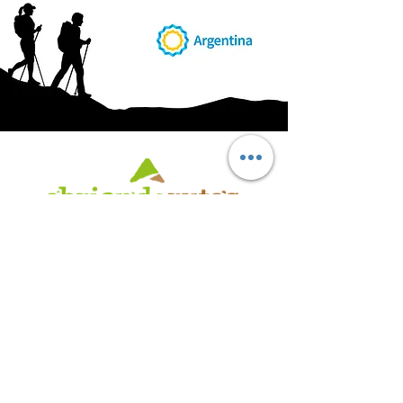
AB
RI
ENDORUTAS.COM E.V.T.
- LEG.17.126 - DISP. 595/20
Marca Registrada propiedad de ABRIENDO RUTAS S.R.L.
CUIT:
30-71564864-0
| Ruta 5 KM. 39 - Terminal de Omnibus (Local 6)
CP 5189 - Villa La Bolsa (Córdoba - Argentina)
®
2016 - 2026
. Todos los derechos reservados.