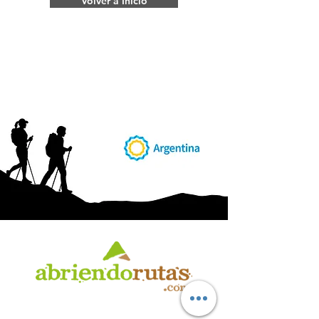
Volver a Inicio
AB
RI
ENDORUTAS.COM E.V.T.
- LEG.17.126 - DISP. 595/20