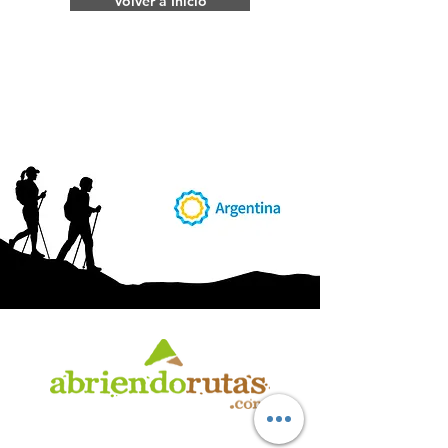
Volver a Inicio
AB
RI
ENDORUTAS.COM E.V.T.
- LEG.17.126 - DISP. 595/20