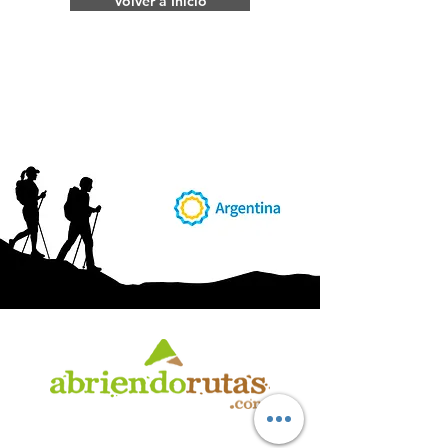
Volver a Inicio
AB
RI
ENDORUTAS.COM E.V.T.
- LEG.17.126 - DISP. 595/20