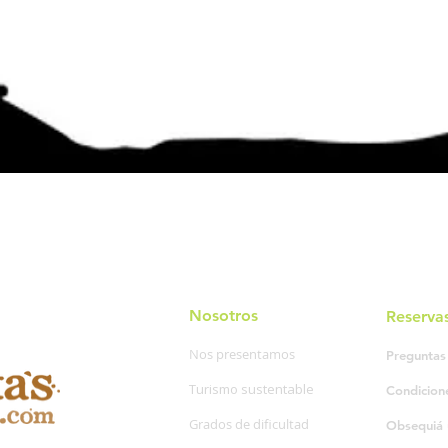
Nosotros
Reserva
Nos presentamos
Preguntas
Turismo sustentable
Condicion
Grados de dificultad
Obsequiá 