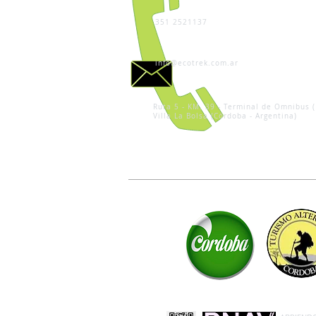
351 2521137
info@ecotrek.com.ar
Ruta 5 - KM. 39 - Terminal de Omnibus (
Villa La Bolsa (Córdoba - Argentina)