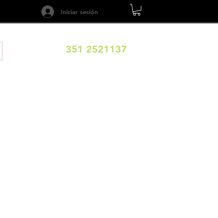
Iniciar sesión
351 2521137
ILOS
DESTINOS
EXPERIENCIAS
CALENDARIO