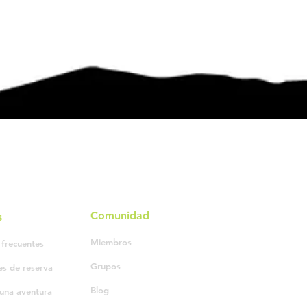
Comunidad
s
Miembros
 frecuentes
Grupos
es de reserva
Blog
una aventura