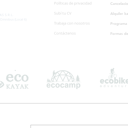
Políticas de privacidad
Cancelaci
SP. 595/20
Subí tu CV
Alquiler k
S S.R.L.
 Omnibus (Local 6)
Trabaja con nosotros
Programa d
Contáctenos
Formas d
Suscribite a nuestro boletín informativo
*