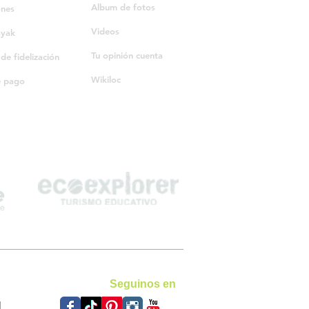
Album de fotos
ones
Videos
ayak
Tu opinión cuenta
e fidelización
Wikiloc
e pago
Seguinos en