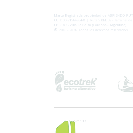
AB
RI
ENDORUTAS.COM E.V.T.
- LEG.17.126 - DI
Marca Registrada propiedad de ABRIENDO RUTA
CUIT: 30-71564864-0 | Ruta 5 KM. 39 - Terminal de
CP 5189 - Villa La Bolsa (Córdoba - Argentina)
®
2016 - 2026. Todos los derechos reservados.
351 2521137