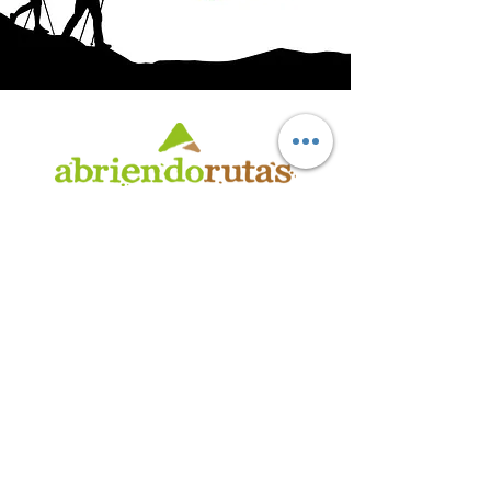
AB
RI
ENDORUTAS.COM E.V.T.
- LEG.17.126 - DISP. 595/20
Marca Registrada propiedad de ABRIENDO RUTAS S.R.L.
CUIT:
30-71564864-0
| Ruta 5 KM. 39 - Terminal de Omnibus (Local 6)
CP 5189 - Villa La Bolsa (Córdoba - Argentina)
®
2016 - 2026
. Todos los derechos reservados.
Suscribite a nuestro boletín