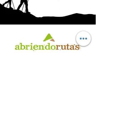
AB
RI
ENDORUTAS.COM E.V.T.
- LEG.17.126 - DISP. 595/20
Marca Registrada propiedad de ABRIENDO RUTAS S.R.L.
CUIT:
30-71564864-0
| Ruta 5 KM. 39 - Terminal de Omnibus (Local 6)
CP 5189 - Villa La Bolsa (Córdoba - Argentina)
®
2016 - 2026
. Todos los derechos reservados.
Suscribite a nuestro boletín