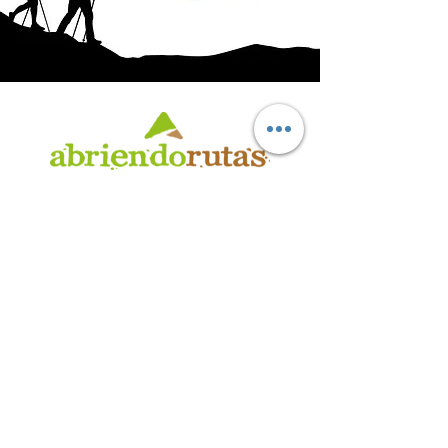
AB
RI
ENDORUTAS.COM E.V.T.
- LEG.17.126 - DISP. 595/20
Marca Registrada propiedad de ABRIENDO RUTAS S.R.L.
CUIT:
30-71564864-0
| Ruta 5 KM. 39 - Terminal de Omnibus (Local 6)
CP 5189 - Villa La Bolsa (Córdoba - Argentina)
®
2016 - 2026
. Todos los derechos reservados.
Suscribite a nuestro boletín