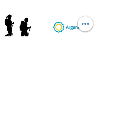
AB
RI
ENDORUTAS.COM E.V.T.
- LEG.17.126 - DISP. 595/20
Marca Registrada propiedad de ABRIENDO RUTAS S.R.L.
CUIT:
30-71564864-0
| Ruta 5 KM. 39 - Terminal de Omnibus (Local 6)
CP 5189 - Villa La Bolsa (Córdoba - Argentina)
®
2016 - 2026
. Todos los derechos reservados.