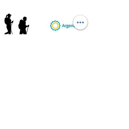
AB
RI
ENDORUTAS.COM E.V.T.
- LEG.17.126 - DISP. 595/20
Marca Registrada propiedad de ABRIENDO RUTAS S.R.L.
CUIT:
30-71564864-0
| Ruta 5 KM. 39 - Terminal de Omnibus (Local 6)
CP 5189 - Villa La Bolsa (Córdoba - Argentina)
®
2016 - 2026
. Todos los derechos reservados.