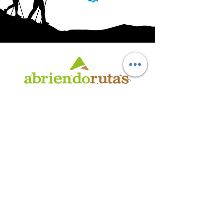
AB
RI
ENDORUTAS.COM E.V.T.
- LEG.17.126 - DISP. 595/20
Marca Registrada propiedad de ABRIENDO RUTAS S.R.L.
CUIT:
30-71564864-0
| Ruta 5 KM. 39 - Terminal de Omnibus (Local 6)
CP 5189 - Villa La Bolsa (Córdoba - Argentina)
®
2016 - 2026
. Todos los derechos reservados.
Suscribite a nuestro boletín