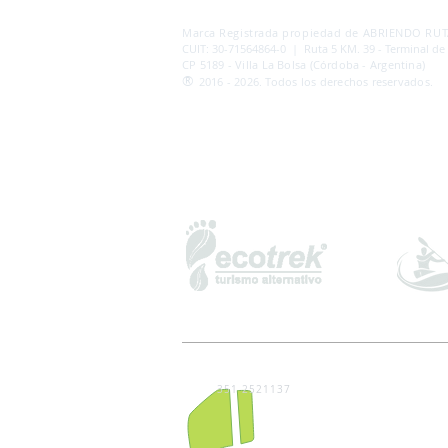
AB
RI
ENDORUTAS.COM E.V.T.
- LEG.17.126 - DI
Marca Registrada propiedad de ABRIENDO RUTA
CUIT: 30-71564864-0 | Ruta 5 KM. 39 - Terminal de
CP 5189 - Villa La Bolsa (Córdoba - Argentina)
®
2016 - 2026. Todos los derechos reservados.
351 2521137