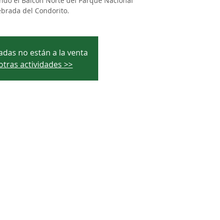
ndo el Balcón Norte del Parque Nacional
brada del Condorito.
adas no están a la venta
otras actividades >>