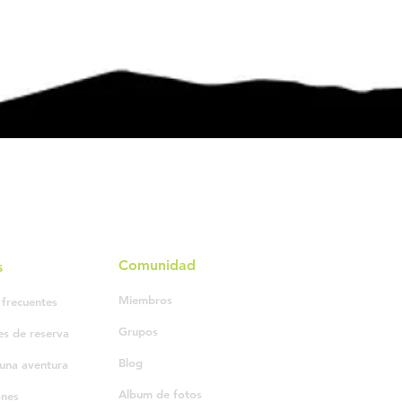
Comunidad
s
Miembros
 frecuentes
Grupos
es de reserva
Blog
una aventura
Album de fotos
ones