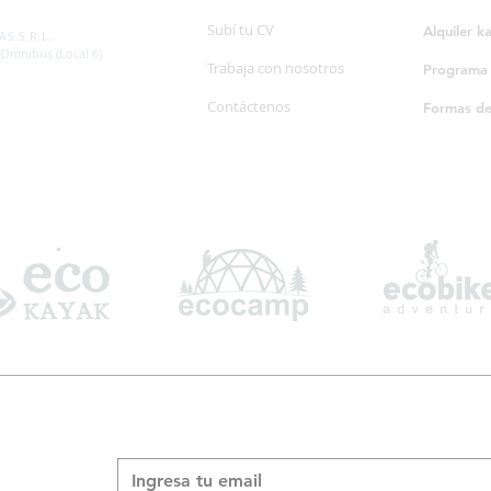
SP. 595/20
Subí tu CV
Alquiler k
S S.R.L.
 Omnibus (Local 6)
Trabaja con nosotros
Programa d
Contáctenos
Formas d
Suscribite a nuestro boletín informativo
*