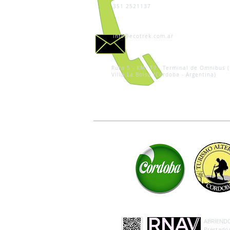
351 2521137
info@ecotrek.com.ar
Ruta 5 - KM. 39 - Terminal de Omnibus (
Villa La Bolsa (Córdoba - Argentina)
ABRIENDO 
Prestador