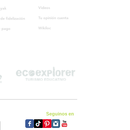
Videos
ayak
Tu opinión cuenta
e fidelización
Wikiloc
e pago
Seguinos en