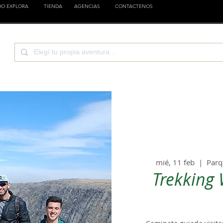
DO EXPLORA
TIENDA
AGENCIAS
CONTACTENOS
TURA
CIENCIA
EMPRESAS
FAMILIA
EST
mié, 11 feb
  |  
Parq
Trekking