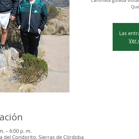
Caminata guiada visita
Que
Las entr
Ver 
cación
m. – 6:00 p. m.
 del Condorito, Sierras de Córdoba