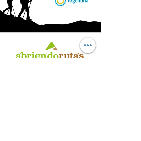
AB
RI
ENDORUTAS.COM E.V.T.
- LEG.17.126 - DISP. 595/20
Marca Registrada propiedad de ABRIENDO RUTAS S.R.L.
CUIT:
30-71564864-0
| Ruta 5 KM. 39 - Terminal de Omnibus (Local 6)
CP 5189 - Villa La Bolsa (Córdoba - Argentina)
®
2016 - 2026
. Todos los derechos reservados.