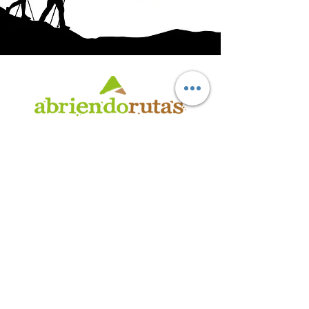
AB
RI
ENDORUTAS.COM E.V.T.
- LEG.17.126 - DISP. 595/20
Marca Registrada propiedad de ABRIENDO RUTAS S.R.L.
CUIT:
30-71564864-0
| Ruta 5 KM. 39 - Terminal de Omnibus (Local 6)
CP 5189 - Villa La Bolsa (Córdoba - Argentina)
®
2016 - 2026
. Todos los derechos reservados.
Suscribite a nuestro boletín