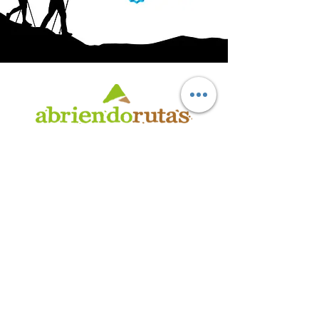
AB
RI
ENDORUTAS.COM E.V.T.
- LEG.17.126 - DISP. 595/20
Marca Registrada propiedad de ABRIENDO RUTAS S.R.L.
CUIT:
30-71564864-0
| Ruta 5 KM. 39 - Terminal de Omnibus (Local 6)
CP 5189 - Villa La Bolsa (Córdoba - Argentina)
®
2016 - 2026
. Todos los derechos reservados.
Suscribite a nuestro boletín