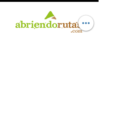
AB
RI
ENDORUTAS.COM E.V.T.
- LEG.17.126 - DISP. 595/20
Marca Registrada propiedad de ABRIENDO RUTAS S.R.L.
CUIT:
30-71564864-0
| Ruta 5 KM. 39 - Terminal de Omnibus (Local 6)
CP 5189 - Villa La Bolsa (Córdoba - Argentina)
®
2016 - 2026
. Todos los derechos reservados.
Suscribite a nuestro boletín
informativo
*