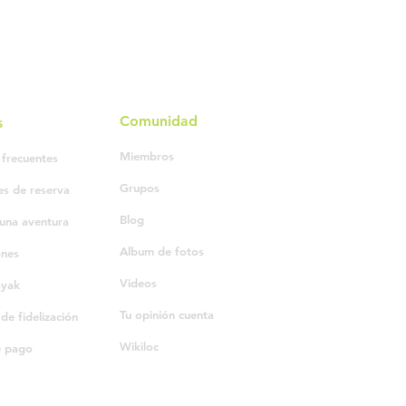
Comunidad
s
Miembros
 frecuentes
Grupos
es de reserva
Blog
una aventura
Album de fotos
ones
Videos
ayak
Tu opinión cuenta
e fidelización
Wikiloc
e pago