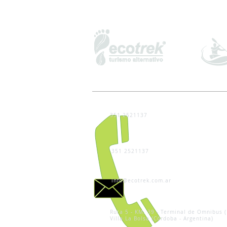
351 2521137
351 2521137
info@ecotrek.com.ar
Ruta 5 - KM. 39 - Terminal de Omnibus (
Villa La Bolsa (Córdoba - Argentina)