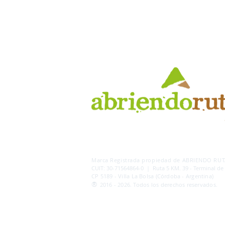
AB
RI
ENDORUTAS.COM E.V.T.
- LEG.17.126 - DI
Marca Registrada propiedad de ABRIENDO RUTA
CUIT: 30-71564864-0 | Ruta 5 KM. 39 - Terminal de
CP 5189 - Villa La Bolsa (Córdoba - Argentina)
®
2016 - 2026. Todos los derechos reservados.