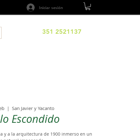
Iniciar sesión
351 2521137
ILOS
DESTINOS
EXPERIENCIAS
CALENDARIO
feb
  |  
San Javier y Yacanto
lo Escondido
era y a la arquitectura de 1900 inmerso en un