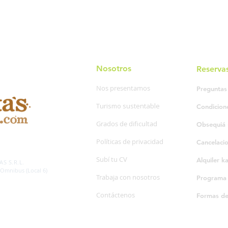
Nosotros
Reserva
Nos presentamos
Preguntas
Turismo sustentable
Condicion
Grados de dificultad
Obsequiá 
Políticas de privacidad
Cancelaci
SP. 595/20
Subí tu CV
Alquiler k
S S.R.L.
 Omnibus (Local 6)
Trabaja con nosotros
Programa d
Contáctenos
Formas d