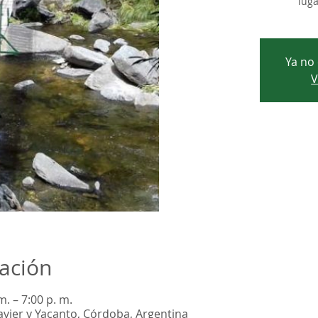
lug
Ya no 
V
cación
m. – 7:00 p. m.
Javier y Yacanto, Córdoba, Argentina