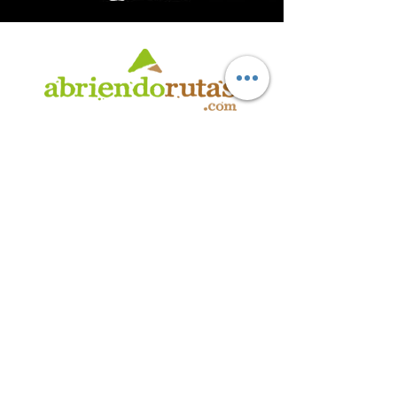
AB
RI
ENDORUTAS.COM E.V.T.
- LEG.17.126 - DISP. 595/20
Marca Registrada propiedad de ABRIENDO RUTAS S.R.L.
CUIT:
30-71564864-0
| Ruta 5 KM. 39 - Terminal de Omnibus (Local 6)
CP 5189 - Villa La Bolsa (Córdoba - Argentina)
®
2016 - 2026
. Todos los derechos reservados.
Suscribite a nuestro boletín
informativo
*