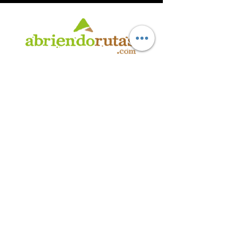
AB
RI
ENDORUTAS.COM E.V.T.
- LEG.17.126 - DISP. 595/20
Marca Registrada propiedad de ABRIENDO RUTAS S.R.L.
CUIT:
30-71564864-0
| Ruta 5 KM. 39 - Terminal de Omnibus (Local 6)
CP 5189 - Villa La Bolsa (Córdoba - Argentina)
®
2016 - 2026
. Todos los derechos reservados.
Suscribite a nuestro boletín
informativo
*