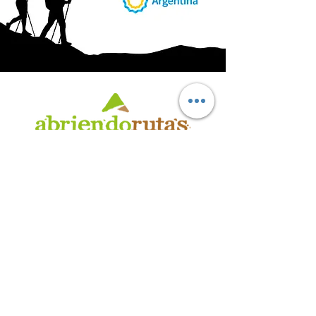
AB
RI
ENDORUTAS.COM E.V.T.
- LEG.17.126 - DISP. 595/20
Marca Registrada propiedad de ABRIENDO RUTAS S.R.L.
CUIT:
30-71564864-0
| Ruta 5 KM. 39 - Terminal de Omnibus (Local 6)
CP 5189 - Villa La Bolsa (Córdoba - Argentina)
®
2016 - 2026
. Todos los derechos reservados.