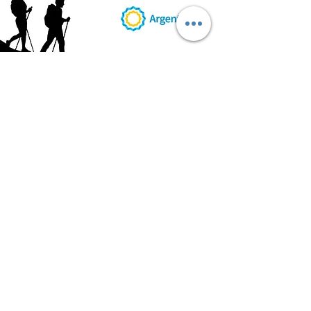
AB
RI
ENDORUTAS.COM E.V.T.
- LEG.17.126 - DISP. 595/20
Marca Registrada propiedad de ABRIENDO RUTAS S.R.L.
CUIT:
30-71564864-0
| Ruta 5 KM. 39 - Terminal de Omnibus (Local 6)
CP 5189 - Villa La Bolsa (Córdoba - Argentina)
®
2016 - 2026
. Todos los derechos reservados.