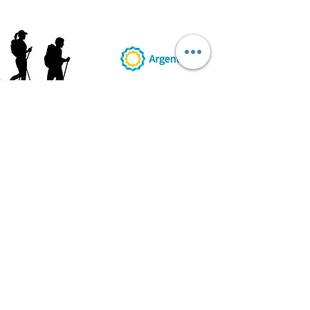
AB
RI
ENDORUTAS.COM E.V.T.
- LEG.17.126 - DISP. 595/20
Marca Registrada propiedad de ABRIENDO RUTAS S.R.L.
CUIT:
30-71564864-0
| Ruta 5 KM. 39 - Terminal de Omnibus (Local 6)
CP 5189 - Villa La Bolsa (Córdoba - Argentina)
®
2016 - 2026
. Todos los derechos reservados.