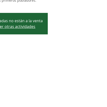
s primeros pobladores.
adas no están a la venta
er otras actividades