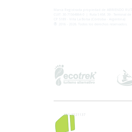
AB
RI
ENDORUTAS.COM E.V.T.
- LEG.17.126 - DI
Marca Registrada propiedad de ABRIENDO RUTA
CUIT: 30-71564864-0 | Ruta 5 KM. 39 - Terminal de
CP 5189 - Villa La Bolsa (Córdoba - Argentina)
®
2016 - 2026. Todos los derechos reservados.
351 2521137