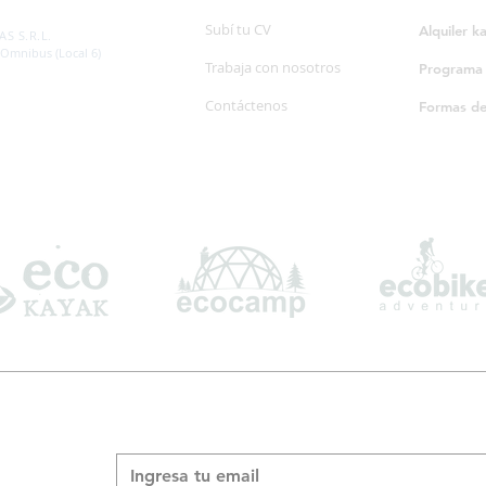
SP. 595/20
Subí tu CV
Alquiler k
S S.R.L.
 Omnibus (Local 6)
Trabaja con nosotros
Programa d
Contáctenos
Formas d
Suscribite a nuestro boletín informativo
*