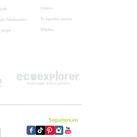
Videos
ayak
Tu opinión cuenta
e fidelización
Wikiloc
e pago
Seguinos en