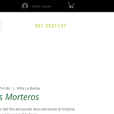
Iniciar sesión
351 2521137
ILOS
DESTINOS
EXPERIENCIAS
CALENDARIO
14 dic
  |  
Villa La Bolsa
s Morteros
 del Río Anisacate descubriendo la historia