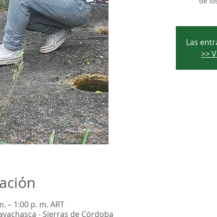
de lo
Las entr
>> V
cación
m. – 1:00 p. m. ART
aravachasca - Sierras de Córdoba