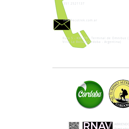
351 2521137
info@ecotrek.com.ar
Ruta 5 - KM. 39 - Terminal de Omnibus (
Villa La Bolsa (Córdoba - Argentina)
ABRIENDO 
Prestador