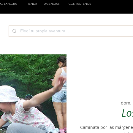
DO EXPLORA
TIENDA
AGENCIAS
CONTACTENOS
TURA
CIENCIA
EMPRESAS
FAMILIA
EST
dom, 
Lo
Caminata por las márgenes