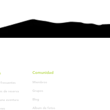
Comunidad
s
Miembros
 frecuentes
Grupos
es de reserva
Blog
una aventura
Album de fotos
ones