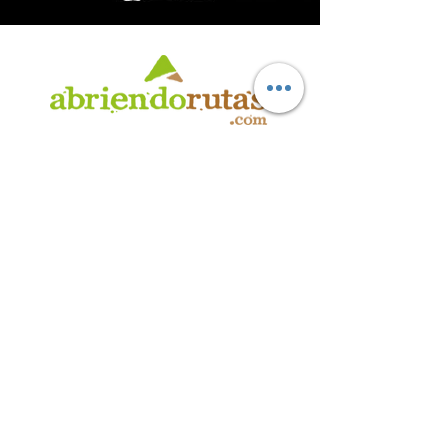
AB
RI
ENDORUTAS.COM E.V.T.
- LEG.17.126 - DISP. 595/20
Marca Registrada propiedad de ABRIENDO RUTAS S.R.L.
CUIT:
30-71564864-0
| Ruta 5 KM. 39 - Terminal de Omnibus (Local 6)
CP 5189 - Villa La Bolsa (Córdoba - Argentina)
®
2016 - 2026
. Todos los derechos reservados.
Suscribite a nuestro boletín
informativo
*