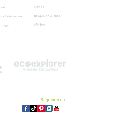
Videos
ayak
Tu opinión cuenta
e fidelización
Wikiloc
e pago
Seguinos en