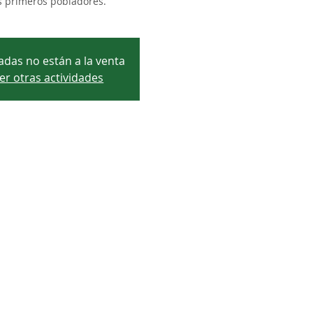
s primeros pobladores.
adas no están a la venta
er otras actividades