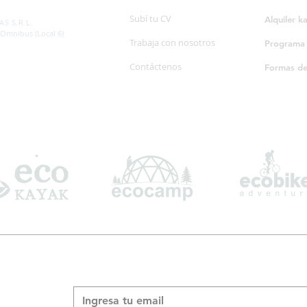
SP. 595/20
Subí tu CV
Alquiler k
S S.R.L.
 Omnibus (Local 6)
Trabaja con nosotros
Programa d
Contáctenos
Formas d
Suscribite a nuestro boletín informativo
*