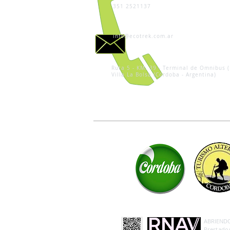
351 2521137
info@ecotrek.com.ar
Ruta 5 - KM. 39 - Terminal de Omnibus (
Villa La Bolsa (Córdoba - Argentina)
ABRIENDO 
Prestador