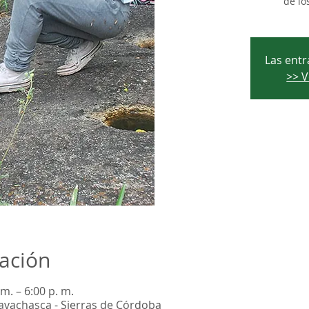
de lo
Las entr
>> V
cación
m. – 6:00 p. m.
aravachasca - Sierras de Córdoba