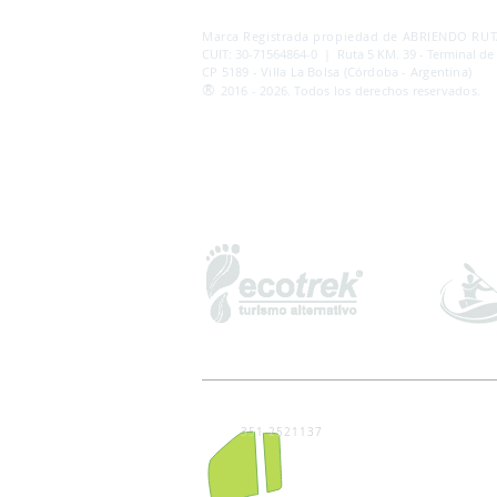
AB
RI
ENDORUTAS.COM E.V.T.
- LEG.17.126 - DI
Marca Registrada propiedad de ABRIENDO RUTA
CUIT: 30-71564864-0 | Ruta 5 KM. 39 - Terminal de
CP 5189 - Villa La Bolsa (Córdoba - Argentina)
®
2016 - 2026. Todos los derechos reservados.
351 2521137