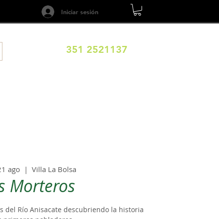
Iniciar sesión
351 2521137
ILOS
DESTINOS
EXPERIENCIAS
CALENDARIO
21 ago
  |  
Villa La Bolsa
s Morteros
 del Río Anisacate descubriendo la historia