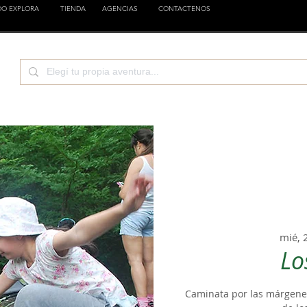
DO EXPLORA
TIENDA
AGENCIAS
CONTACTENOS
TURA
CIENCIA
EMPRESAS
FAMILIA
EST
mié, 
Lo
Caminata por las márgenes