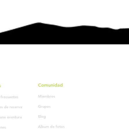
Comunidad
s
Miembros
 frecuentes
Grupos
es de reserva
Blog
una aventura
Album de fotos
ones