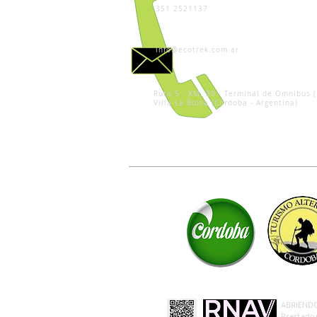
351 2521137
info@ecotrek.com.ar
Ruta 5 - KM. 39 - Terminal de Omnibus (
Villa La Bolsa (Córdoba - Argentina)
ABRIENDO 
Prestador