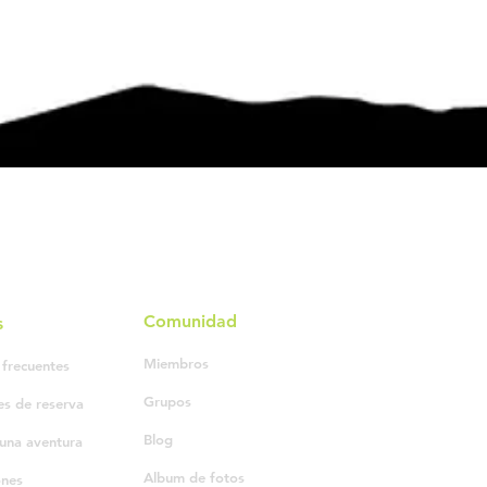
Comunidad
s
Miembros
 frecuentes
Grupos
es de reserva
Blog
una aventura
Album de fotos
ones