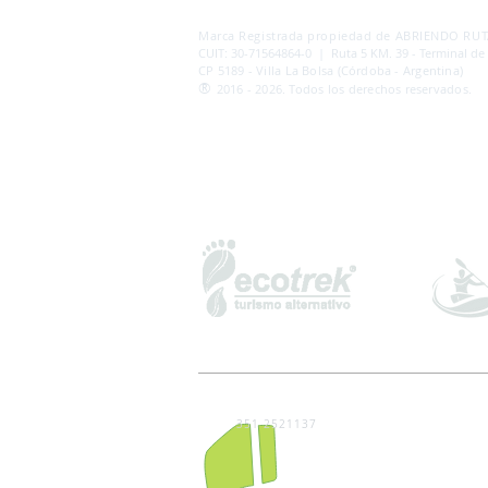
AB
RI
ENDORUTAS.COM E.V.T.
- LEG.17.126 - DI
Marca Registrada propiedad de ABRIENDO RUTA
CUIT: 30-71564864-0 | Ruta 5 KM. 39 - Terminal de
CP 5189 - Villa La Bolsa (Córdoba - Argentina)
®
2016 - 2026. Todos los derechos reservados.
351 2521137