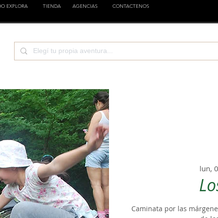
DO EXPLORA
TIENDA
AGENCIAS
CONTACTENOS
TURA
CIENCIA
EMPRESAS
FAMILIA
EST
lun, 
Lo
Caminata por las márgenes