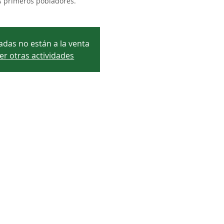
s primeros pobladores.
adas no están a la venta
er otras actividades