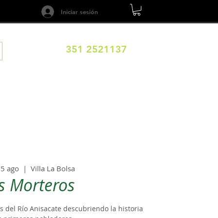
Iniciar sesión
351 2521137
ILOS
DESTINOS
EXPERIENCIAS
CALENDARIO
05 ago
  |  
Villa La Bolsa
s Morteros
 del Río Anisacate descubriendo la historia