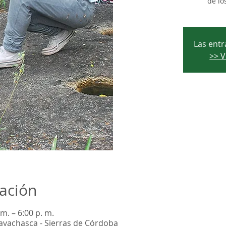
de lo
Las entr
>> V
cación
m. – 6:00 p. m.
aravachasca - Sierras de Córdoba