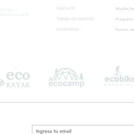
SP. 595/20
Subí tu CV
Alquiler k
S S.R.L.
 Omnibus (Local 6)
Trabaja con nosotros
Programa d
Contáctenos
Formas d
Suscribite a nuestro boletín informativo
*