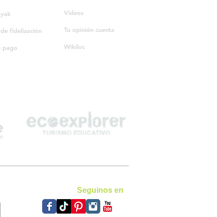
Videos
ayak
Tu opinión cuenta
e fidelización
Wikiloc
e pago
Seguinos en