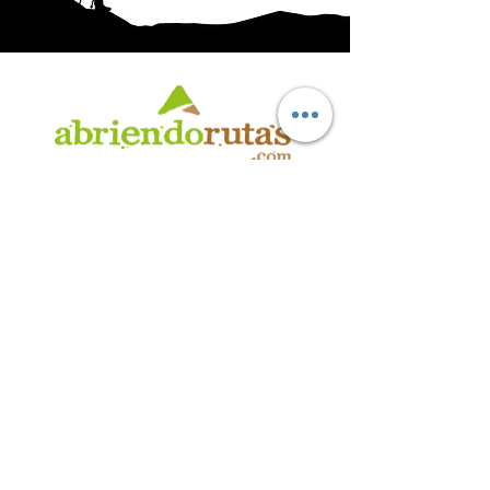
AB
RI
ENDORUTAS.COM E.V.T.
- LEG.17.126 - DISP. 595/20
Marca Registrada propiedad de ABRIENDO RUTAS S.R.L.
CUIT:
30-71564864-0
| Ruta 5 KM. 39 - Terminal de Omnibus (Local 6)
CP 5189 - Villa La Bolsa (Córdoba - Argentina)
®
2016 - 2026
. Todos los derechos reservados.
Suscribite a nuestro boletín
informativo
*