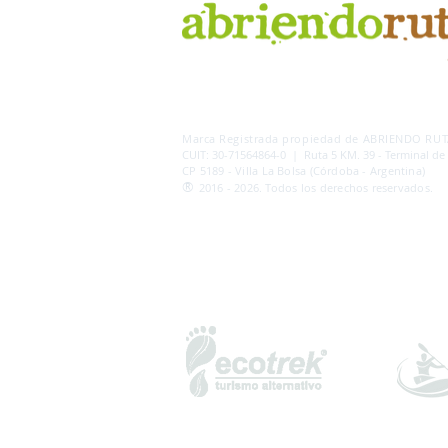
AB
RI
ENDORUTAS.COM E.V.T.
- LEG.17.126 - DI
Marca Registrada propiedad de ABRIENDO RUTA
CUIT: 30-71564864-0 | Ruta 5 KM. 39 - Terminal de
CP 5189 - Villa La Bolsa (Córdoba - Argentina)
®
2016 - 2026. Todos los derechos reservados.