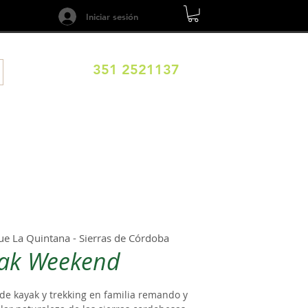
Iniciar sesión
351 2521137
ILOS
DESTINOS
EXPERIENCIAS
CALENDARIO
ue La Quintana - Sierras de Córdoba
ak Weekend
de kayak y trekking en familia remando y