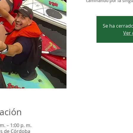
caminando por la singul
Se ha cerrado
Ver 
cación
m. – 1:00 p. m.
as de Córdoba