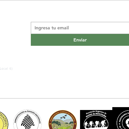
Suscribite a nuestro boletín informativo
*
Enviar
Local 6)