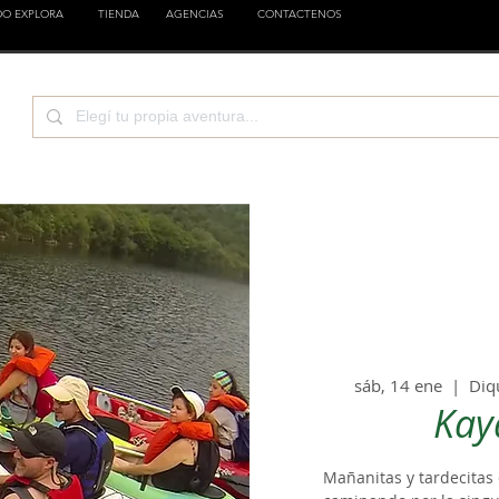
DO EXPLORA
TIENDA
AGENCIAS
CONTACTENOS
TURA
CIENCIA
EMPRESAS
FAMILIA
EST
sáb, 14 ene
  |  
Diq
Kay
Mañanitas y tardecitas 