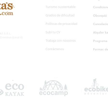
Turismo sustentable
Condicion
Grados de dificultad
Obsequiá 
Políticas de privacidad
Cancelaci
SP. 595/20
Subí tu CV
Alquiler k
S S.R.L.
 Omnibus (Local 6)
Trabaja con nosotros
Programa d
Contáctenos
Formas d