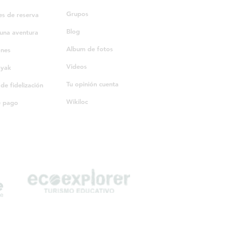
Grupos
es de reserva
Blog
una aventura
Album de fotos
ones
Videos
ayak
Tu opinión cuenta
e fidelización
Wikiloc
e pago