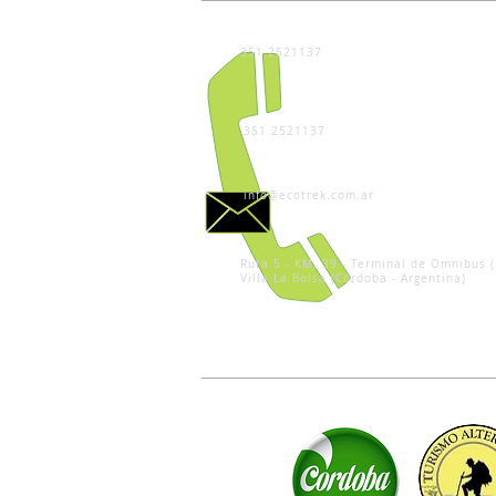
351 2521137
351 2521137
info@ecotrek.com.ar
Ruta 5 - KM. 39 - Terminal de Omnibus (
Villa La Bolsa (Córdoba - Argentina)