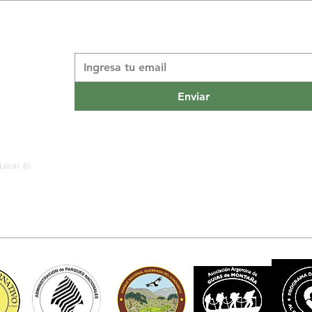
Suscribite a nuestro boletín informativo
*
Enviar
Local 6)