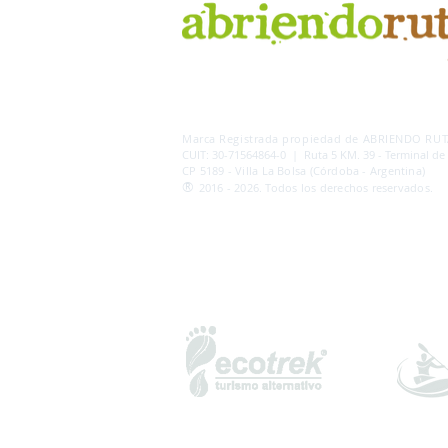
AB
RI
ENDORUTAS.COM E.V.T.
- LEG.17.126 - DI
Marca Registrada propiedad de ABRIENDO RUTA
CUIT: 30-71564864-0 | Ruta 5 KM. 39 - Terminal de
CP 5189 - Villa La Bolsa (Córdoba - Argentina)
®
2016 - 2026. Todos los derechos reservados.