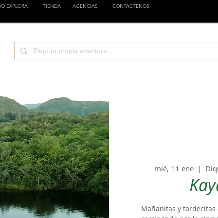
DO EXPLORA
TIENDA
AGENCIAS
CONTACTENOS
TURA
CIENCIA
EMPRESAS
FAMILIA
EST
mié, 11 ene
  |  
Diq
Kay
Mañanitas y tardecitas 