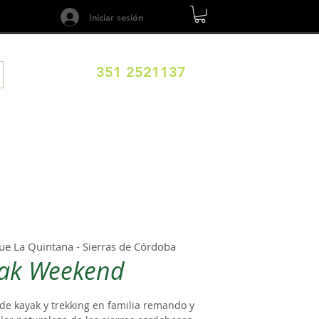
Iniciar sesión
351 2521137
ILOS
DESTINOS
EXPERIENCIAS
CALENDARIO
ue La Quintana - Sierras de Córdoba
ak Weekend
de kayak y trekking en familia remando y