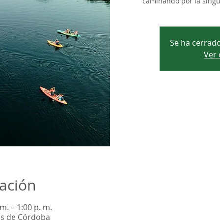
caminando por la singul
Se ha cerrado
Ver 
cación
m. – 1:00 p. m.
as de Córdoba