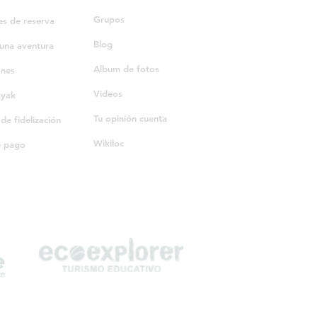
Grupos
es de reserva
Blog
una aventura
Album de fotos
ones
Videos
ayak
Tu opinión cuenta
e fidelización
Wikiloc
e pago