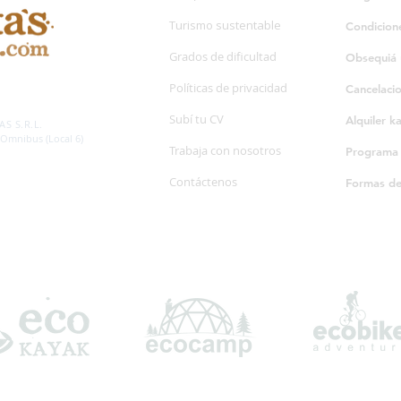
Turismo sustentable
Condicion
Grados de dificultad
Obsequiá 
Políticas de privacidad
Cancelaci
SP. 595/20
Subí tu CV
Alquiler k
S S.R.L.
 Omnibus (Local 6)
Trabaja con nosotros
Programa d
Contáctenos
Formas d