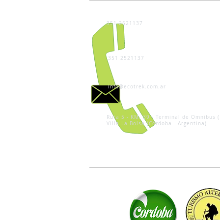
351 2521137
351 2521137
info@ecotrek.com.ar
Ruta 5 - KM. 39 - Terminal de Omnibus (
Villa La Bolsa (Córdoba - Argentina)