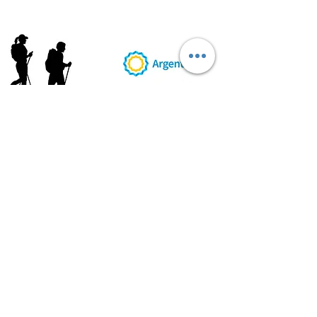
AB
RI
ENDORUTAS.COM E.V.T.
- LEG.17.126 - DISP. 595/20
Marca Registrada propiedad de ABRIENDO RUTAS S.R.L.
CUIT:
30-71564864-0
| Ruta 5 KM. 39 - Terminal de Omnibus (Local 6)
CP 5189 - Villa La Bolsa (Córdoba - Argentina)
®
2016 - 2026
. Todos los derechos reservados.