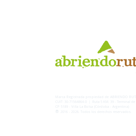
AB
RI
ENDORUTAS.COM E.V.T.
- LEG.17.126 - DI
Marca Registrada propiedad de ABRIENDO RUTA
CUIT: 30-71564864-0 | Ruta 5 KM. 39 - Terminal de
CP 5189 - Villa La Bolsa (Córdoba - Argentina)
®
2016 - 2026. Todos los derechos reservados.