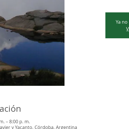
Ya no 
V
cación
m. – 8:00 p. m.
Javier y Yacanto, Córdoba, Argentina