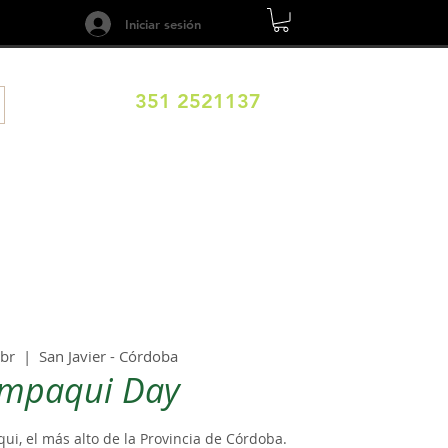
Iniciar sesión
351 2521137
ILOS
DESTINOS
EXPERIENCIAS
CALENDARIO
abr
  |  
San Javier - Córdoba
mpaqui Day
ui, el más alto de la Provincia de Córdoba.