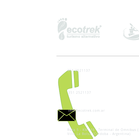
351 2521137
351 2521137
info@ecotrek.com.ar
Ruta 5 - KM. 39 - Terminal de Omnibus (
Villa La Bolsa (Córdoba - Argentina)