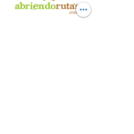
AB
RI
ENDORUTAS.COM E.V.T.
- LEG.17.126 - DISP. 595/20
Marca Registrada propiedad de ABRIENDO RUTAS S.R.L.
CUIT:
30-71564864-0
| Ruta 5 KM. 39 - Terminal de Omnibus (Local 6)
CP 5189 - Villa La Bolsa (Córdoba - Argentina)
®
2016 - 2026
. Todos los derechos reservados.
Suscribite a nuestro boletín
informativo
*
Enviar