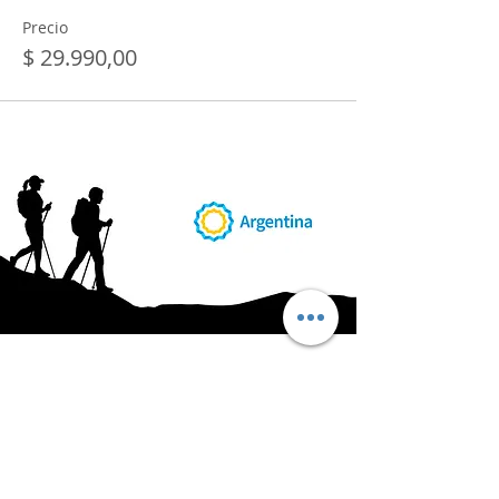
Precio
$ 29.990,00
AB
RI
ENDORUTAS.COM E.V.T.
- LEG.17.126 - DISP. 595/20