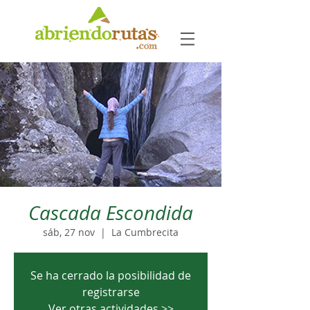
Cascada Escondida
sáb, 27 nov
  |  
La Cumbrecita
Se ha cerrado la posibilidad de
registrarse
Ver otras actividades >>