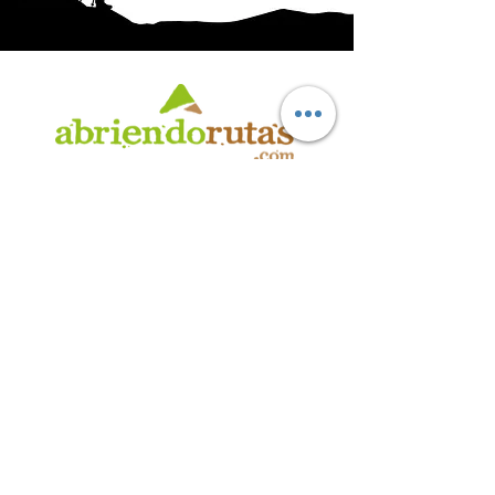
AB
RI
ENDORUTAS.COM E.V.T.
- LEG.17.126 - DISP. 595/20
Marca Registrada propiedad de ABRIENDO RUTAS S.R.L.
CUIT:
30-71564864-0
| Ruta 5 KM. 39 - Terminal de Omnibus (Local 6)
CP 5189 - Villa La Bolsa (Córdoba - Argentina)
®
2016 - 2026
. Todos los derechos reservados.
Suscribite a nuestro boletín
informativo
*