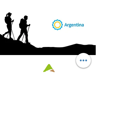
AB
RI
ENDORUTAS.COM E.V.T.
- LEG.17.126 - DISP. 595/20
Marca Registrada propiedad de ABRIENDO RUTAS S.R.L.
CUIT:
30-71564864-0
| Ruta 5 KM. 39 - Terminal de Omnibus (Local 6)
CP 5189 - Villa La Bolsa (Córdoba - Argentina)
®
2016 - 2026
. Todos los derechos reservados.