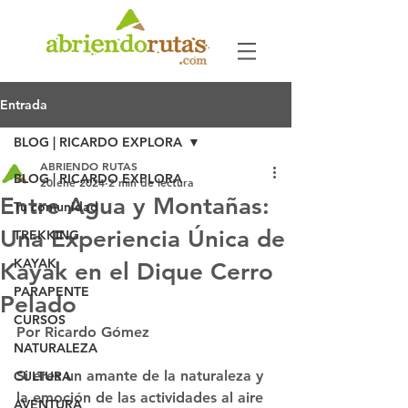
Entrada
BLOG | RICARDO EXPLORA
ABRIENDO RUTAS
BLOG | RICARDO EXPLORA
20 ene 2024
2 min de lectura
Entre Agua y Montañas:
Tu comunidad
Una Experiencia Única de
TREKKING
KAYAK
Kayak en el Dique Cerro
PARAPENTE
Pelado
CURSOS
Por Ricardo Gómez
NATURALEZA
Si eres un amante de la naturaleza y 
CULTURA
la emoción de las actividades al aire 
AVENTURA