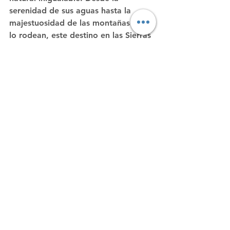
serenidad de sus aguas hasta la 
majestuosidad de las montañas que 
lo rodean, este destino en las Sierras 
de Córdoba te invita a desconectar y 
sumergirte en la belleza pura de la 
naturaleza. Si buscas una escapada 
emocionante y rejuvenecedora, este 
rincón argentino es el lugar perfecto 
para una inolvidable aventura en 
kayak. ¡Prepárate para explorar y 
dejarte maravillar por la naturaleza 
en su máxima expresión!