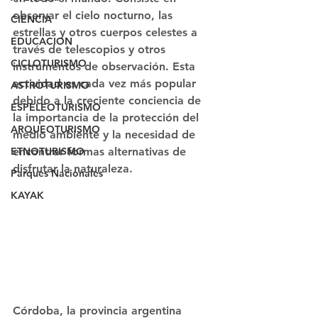
observar el cielo nocturno, las 
CIENCIA
estrellas y otros cuerpos celestes a 
EDUCACION
través de telescopios y otros 
CICLOTURISMO
instrumentos de observación. Esta 
actividad es cada vez más popular 
ASTROTURISMO
debido a la creciente conciencia de 
ESPELEOTURISMO
la importancia de la protección del 
ARQUEOTURISMO
medio ambiente y la necesidad de 
ETNOTURISMO
encontrar formas alternativas de 
disfrutar la naturaleza.
Parques Nacionales
KAYAK
Córdoba, la provincia argentina 