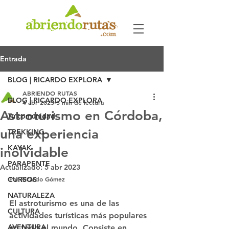
Entrada
BLOG | RICARDO EXPLORA
ABRIENDO RUTAS
BLOG | RICARDO EXPLORA
4 abr 2023
3 min de lectura
Astroturismo en Córdoba,
Tu comunidad
una experiencia
TREKKING
KAYAK
inolvidable
PARAPENTE
Actualizado:
5 abr 2023
CURSOS
Por Ricardo Gómez
NATURALEZA
El astroturismo es una de las 
CULTURA
actividades turísticas más populares 
AVENTURA
en todo el mundo. Consiste en 