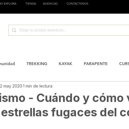
DO EXPLORA
TIENDA
AGENCIAS
CONTACTENOS
TURA
CIENCIA
EMPRESAS
FAMILIA
EST
munidad
TREKKING
KAYAK
PARAPENTE
CUR
2 may 2020
1 min de lectura
CIENCIA
EDUCACION
CICLOTURISMO
ASTROTURI
ismo - Cuándo y cómo v
e estrellas fugaces del 
RISMO
Parques Nacionales
KAYAK