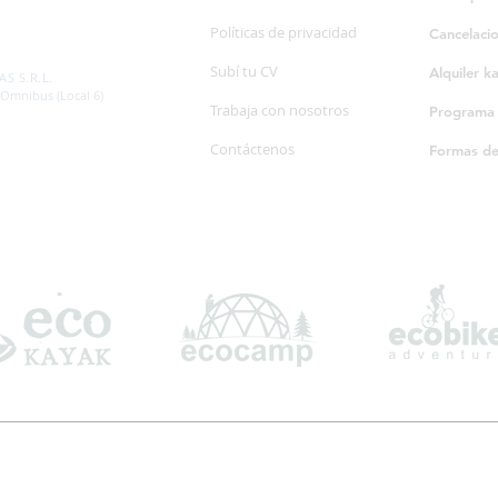
Políticas de privacidad
Cancelaci
SP. 595/20
Subí tu CV
Alquiler k
S S.R.L.
 Omnibus (Local 6)
Trabaja con nosotros
Programa d
Contáctenos
Formas d
Suscribite a nuestro boletín informativo
*