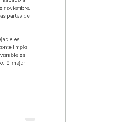
l sábado al 
de noviembre. 
as partes del 
jable es 
zonte limpio 
vorable es 
o. El mejor 