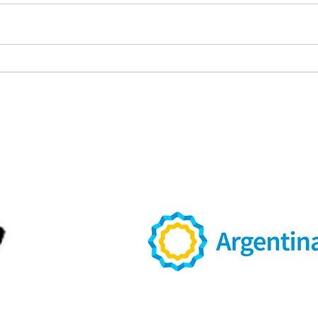
Explorando el río
Hist
Anisacate: del túnel de
Cult
Villa La Bolsa al molino
de l
jesuita
Ame