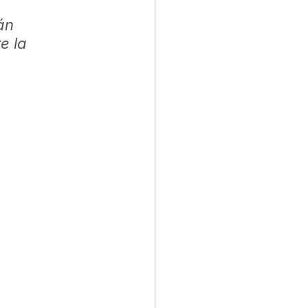
án 
e la 