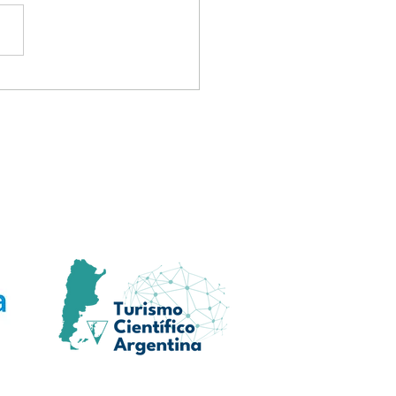
orias del Cielo: Relatos
urales y Mitológicos
as Constelaciones
ricanas