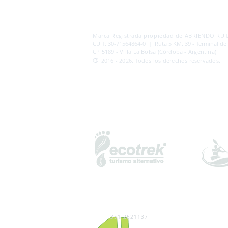
AB
RI
ENDORUTAS.COM E.V.T.
- LEG.17.126 - DI
Marca Registrada propiedad de ABRIENDO RUTA
CUIT: 30-71564864-0 | Ruta 5 KM. 39 - Terminal de
CP 5189 - Villa La Bolsa (Córdoba - Argentina)
®
2016 - 2026. Todos los derechos reservados.
351 2521137