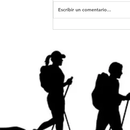
Escribir un comentario...
Vieja Usina de La Bolsa
sobre el río Anisacate:
exploración, ruinas e
historia en Córdoba