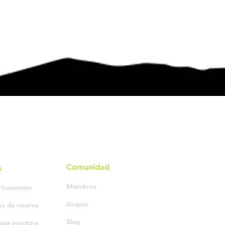
Comunidad
s
Miembros
 frecuentes
Grupos
es de reserva
Blog
una aventura