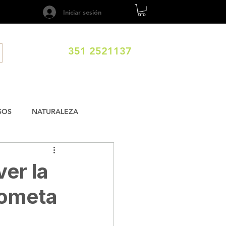
Iniciar sesión
351 2521137
ILOS
DESTINOS
EXPERIENCIAS
CALENDARIO
SOS
NATURALEZA
SMO
ESPELEOTURISMO
er la
cometa