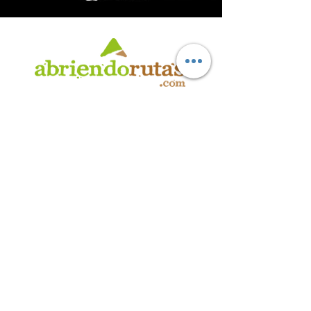
AB
RI
ENDORUTAS.COM E.V.T.
- LEG.17.126 - DISP. 595/20
Marca Registrada propiedad de ABRIENDO RUTAS S.R.L.
CUIT:
30-71564864-0
| Ruta 5 KM. 39 - Terminal de Omnibus (Local 6)
CP 5189 - Villa La Bolsa (Córdoba - Argentina)
®
2016 - 2026
. Todos los derechos reservados.
Suscribite a nuestro boletín
informativo
*