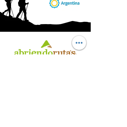
AB
RI
ENDORUTAS.COM E.V.T.
- LEG.17.126 - DISP. 595/20
Marca Registrada propiedad de ABRIENDO RUTAS S.R.L.
CUIT:
30-71564864-0
| Ruta 5 KM. 39 - Terminal de Omnibus (Local 6)
CP 5189 - Villa La Bolsa (Córdoba - Argentina)
®
2016 - 2026
. Todos los derechos reservados.